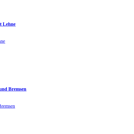
it Lehne
hne
 und Bremsen
 Bremsen