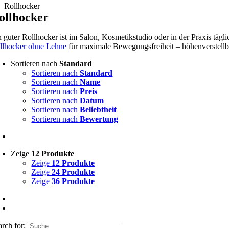
Rollhocker
ollhocker
n guter Rollhocker ist im Salon, Kosmetikstudio oder in der Praxis täg
llhocker ohne Lehne
für maximale Bewegungsfreiheit – höhenverstellbar
Sortieren nach
Standard
Sortieren nach
Standard
Sortieren nach
Name
Sortieren nach
Preis
Sortieren nach
Datum
Sortieren nach
Beliebtheit
Sortieren nach
Bewertung
Zeige
12 Produkte
Zeige
12 Produkte
Zeige
24 Produkte
Zeige
36 Produkte
arch for: