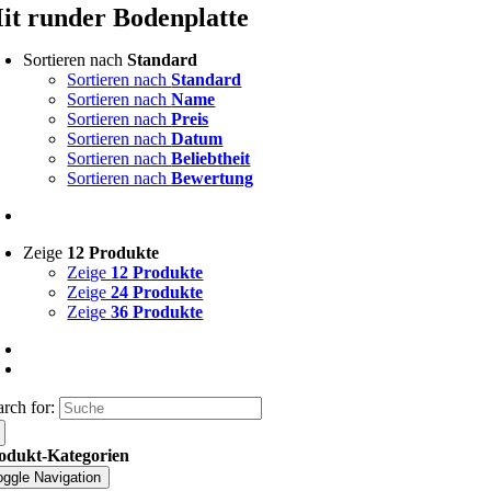
it runder Bodenplatte
Sortieren nach
Standard
Sortieren nach
Standard
Sortieren nach
Name
Sortieren nach
Preis
Sortieren nach
Datum
Sortieren nach
Beliebtheit
Sortieren nach
Bewertung
Zeige
12 Produkte
Zeige
12 Produkte
Zeige
24 Produkte
Zeige
36 Produkte
arch for:
odukt-Kategorien
oggle Navigation