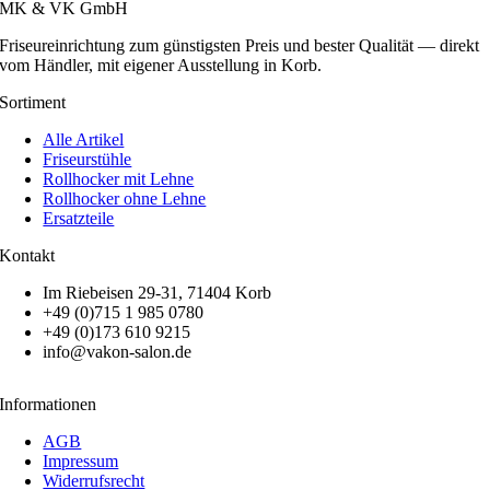
MK & VK GmbH
Friseureinrichtung zum günstigsten Preis und bester Qualität — direkt
vom Händler, mit eigener Ausstellung in Korb.
Sortiment
Alle Artikel
Friseurstühle
Rollhocker mit Lehne
Rollhocker ohne Lehne
Ersatzteile
Kontakt
Im Riebeisen 29-31, 71404 Korb
+49 (0)715 1 985 0780
+49 (0)173 610 9215
info@vakon-salon.de
Informationen
AGB
Impressum
Widerrufsrecht