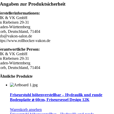
Angaben zur Produktsicherheit
erstellerinformationen:
K & VK GmbH
m Riebeisen 29-31
aden-Württemberg
orb, Deutschland, 71404
nfo@vakon-salon.de
ttps://www.rollhocker-vakon.de
erantwortliche Person:
K & VK GmbH
m Riebeisen 29-31
aden-Württemberg
orb, Deutschland, 71404
Ähnliche Produkte
Friseurstuhl höhenverstellbar – Hydraulik und runde
Bodenplatte ⌀ 60cm, Friseursessel Design 12K
Warenkorb ansehen