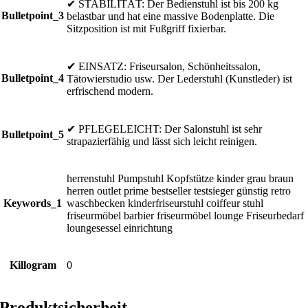
✔ STABILITÄT: Der Bedienstuhl ist bis 200 kg
Bulletpoint_3
belastbar und hat eine massive Bodenplatte. Die
Sitzposition ist mit Fußgriff fixierbar.
✔ EINSATZ: Friseursalon, Schönheitssalon,
Bulletpoint_4
Tätowierstudio usw. Der Lederstuhl (Kunstleder) ist
erfrischend modern.
✔ PFLEGELEICHT: Der Salonstuhl ist sehr
Bulletpoint_5
strapazierfähig und lässt sich leicht reinigen.
herrenstuhl Pumpstuhl Kopfstütze kinder grau braun
herren outlet prime bestseller testsieger günstig retro
Keywords_1
waschbecken kinderfriseurstuhl coiffeur stuhl
friseurmöbel barbier friseurmöbel lounge Friseurbedarf
loungesessel einrichtung
Killogram
0
Produktsicherheit