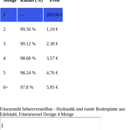
Menge
Rabatt (%)
Preis
1
—
269,90
€
2
99.56 %
1,19
€
3
99.12 %
2,38
€
4
98.68 %
3,57
€
5
98.24 %
4,76
€
6+
97.8 %
5,95
€
Friseurstuhl höhenverstellbar - Hydraulik und runde Bodenplatte aus
Edelstahl, Friseursessel Design 4 Menge