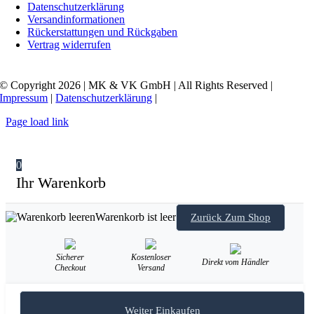
Datenschutzerklärung
Versandinformationen
Rückerstattungen und Rückgaben
Vertrag widerrufen
© Copyright 2026 | MK & VK GmbH | All Rights Reserved |
Impressum
|
Datenschutzerklärung
|
Page load link
0
Ihr Warenkorb
Warenkorb ist leer
Zurück Zum Shop
Sicherer
Kostenloser
Direkt vom Händler
Checkout
Versand
Weiter Einkaufen