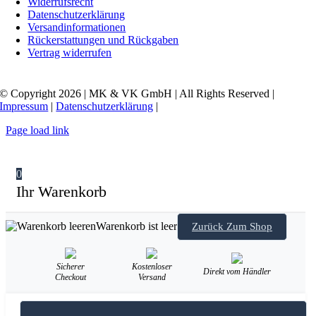
Widerrufsrecht
Datenschutzerklärung
Versandinformationen
Rückerstattungen und Rückgaben
Vertrag widerrufen
© Copyright 2026 | MK & VK GmbH | All Rights Reserved |
Impressum
|
Datenschutzerklärung
|
Page load link
0
Ihr Warenkorb
Warenkorb ist leer
Zurück Zum Shop
Sicherer
Kostenloser
Direkt vom Händler
Checkout
Versand