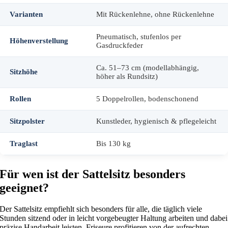
Varianten
Mit Rückenlehne, ohne Rückenlehne
Pneumatisch, stufenlos per
Höhenverstellung
Gasdruckfeder
Ca. 51–73 cm (modellabhängig,
Sitzhöhe
höher als Rundsitz)
Rollen
5 Doppelrollen, bodenschonend
Sitzpolster
Kunstleder, hygienisch & pflegeleicht
Traglast
Bis 130 kg
Für wen ist der Sattelsitz besonders
geeignet?
Der Sattelsitz empfiehlt sich besonders für alle, die täglich viele
Stunden sitzend oder in leicht vorgebeugter Haltung arbeiten und dabei
präzise Handarbeit leisten. Friseure profitieren von der aufrechten