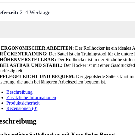
eferzeit:
2–4 Werktage
★
ERGONOMISCHER ARBEITEN:
Der Rollhocker ist ein ideales A
RÜCKENTRAINING:
Der Sattel ist ein Trainingstool für die unter
HÖHENVERSTELLBAR:
Der Rollhocker ist in der Sitzhöhe stufen
BELASTBAR UND STABIL:
Der Hocker ist mit einer Gasdruckfed
ndfestigkeit.
PFLEGELEICHT UND BEQUEM:
Der gepolsterte Sattelsitz ist 
sterung, die auch bei längeren Arbeitszeiten bequem ist.
Beschreibung
Zusätzliche Informationen
Produktsicherheit
Rezensionen (0)
eschreibung
chwertiger Sattelhocker mit Kunstleder-Bezug