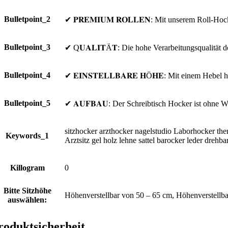
Bulletpoint_2
✔ 𝐏𝐑𝐄𝐌𝐈𝐔𝐌 𝐑𝐎𝐋𝐋𝐄𝐍: Mit unserem Roll-H
Bulletpoint_3
✔ Q𝐔𝐀𝐋𝐈𝐓Ä𝐓: Die hohe Verarbeitungsqualität 
Bulletpoint_4
✔ 𝐄𝐈𝐍𝐒𝐓𝐄𝐋𝐋𝐁𝐀𝐑𝐄 𝐇Ö𝐇𝐄: Mit einem Hebel
Bulletpoint_5
✔ 𝐀𝐔𝐅𝐁𝐀𝐔: Der Schreibtisch Hocker ist ohne W
sitzhocker arzthocker nagelstudio Laborhocker ther
Keywords_1
Arztsitz gel holz lehne sattel barocker leder drehbar
Killogram
0
Bitte Sitzhöhe
Höhenverstellbar von 50 – 65 cm, Höhenverstellba
auswählen:
roduktsicherheit