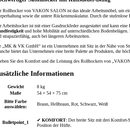
r Rollhocker von VAKON SALON ist das ideale Arbeitsmöbel, um ei
rperhaltung sowie die untere Rückenmuskulatur. Durch die stufenlose 
r Arbeitshocker ist mit einer Gasdruckfeder ausgestattet und kann ein
andfestigkeit
und hohe Mobilität auf unterschiedlichen Bodenbelägen. 
 strapazierfähig, auch bei längeren Arbeitszeiten.
e „MK & VK GmbH“ ist ein Unternehmen mit Sitz in der Nähe von Stuttga
anche bietet das Unternehmen eine breite Palette an Produkten, die hö
leben Sie den Komfort und die Leistung des Rollhockers von „VAKON
usätzliche Informationen
Gewicht
8 kg
Maße
54 × 54 × 75 cm
Bitte Farbe
Braun, Hellbraun, Rot, Schwarz, Weiß
auswählen:
✔ 𝐊𝐎𝐌𝐅𝐎𝐑𝐓: Der breite Sitz mit drei Komfort-
Bulletpoint_1
Position der Hüfte.