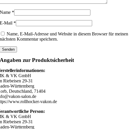
Name
*
E-Mail
*
Name, E-Mail-Adresse und Website in diesem Browser für meinen
nächsten Kommentar speichern.
Angaben zur Produktsicherheit
erstellerinformationen:
K & VK GmbH
m Riebeisen 29-31
aden-Württemberg
orb, Deutschland, 71404
nfo@vakon-salon.de
ttps://www.rollhocker-vakon.de
erantwortliche Person:
K & VK GmbH
m Riebeisen 29-31
aden-Württemberg