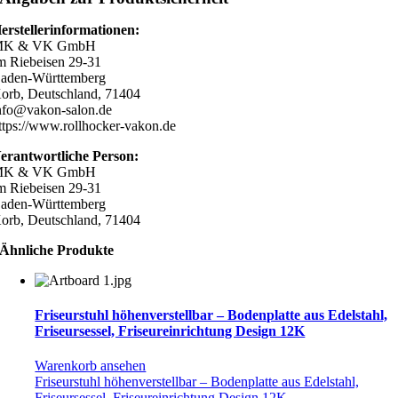
erstellerinformationen:
K & VK GmbH
m Riebeisen 29-31
aden-Württemberg
orb, Deutschland, 71404
nfo@vakon-salon.de
ttps://www.rollhocker-vakon.de
erantwortliche Person:
K & VK GmbH
m Riebeisen 29-31
aden-Württemberg
orb, Deutschland, 71404
Ähnliche Produkte
Friseurstuhl höhenverstellbar – Bodenplatte aus Edelstahl,
Friseursessel, Friseureinrichtung Design 12K
Warenkorb ansehen
Friseurstuhl höhenverstellbar – Bodenplatte aus Edelstahl,
Friseursessel, Friseureinrichtung Design 12K