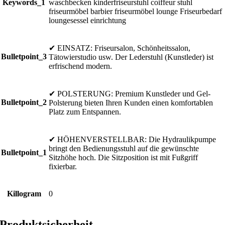
Keywords_1
waschbecken kinderfriseurstuhl coiffeur stuhl
friseurmöbel barbier friseurmöbel lounge Friseurbedarf
loungesessel einrichtung
✔ EINSATZ: Friseursalon, Schönheitssalon,
Bulletpoint_3
Tätowierstudio usw. Der Lederstuhl (Kunstleder) ist
erfrischend modern.
✔ POLSTERUNG: Premium Kunstleder und Gel-
Bulletpoint_2
Polsterung bieten Ihren Kunden einen komfortablen
Platz zum Entspannen.
✔ HÖHENVERSTELLBAR: Die Hydraulikpumpe
bringt den Bedienungsstuhl auf die gewünschte
Bulletpoint_1
Sitzhöhe hoch. Die Sitzposition ist mit Fußgriff
fixierbar.
Killogram
0
Produktsicherheit