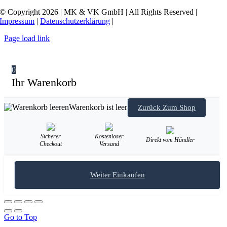
© Copyright 2026 | MK & VK GmbH | All Rights Reserved |
Impressum
|
Datenschutzerklärung
|
Page load link
0
Ihr Warenkorb
Warenkorb ist leer
Zurück Zum Shop
Sicherer
Kostenloser
Direkt vom Händler
Checkout
Versand
Weiter Einkaufen
Go to Top