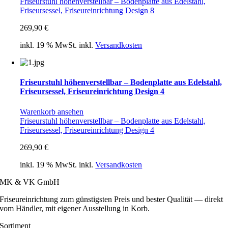
Friseurstuhl höhenverstellbar – Bodenplatte aus Edelstahl,
Friseursessel, Friseureinrichtung Design 8
269,90
€
inkl. 19 % MwSt.
inkl.
Versandkosten
Friseurstuhl höhenverstellbar – Bodenplatte aus Edelstahl,
Friseursessel, Friseureinrichtung Design 4
Warenkorb ansehen
Friseurstuhl höhenverstellbar – Bodenplatte aus Edelstahl,
Friseursessel, Friseureinrichtung Design 4
269,90
€
inkl. 19 % MwSt.
inkl.
Versandkosten
MK & VK GmbH
Friseureinrichtung zum günstigsten Preis und bester Qualität — direkt
vom Händler, mit eigener Ausstellung in Korb.
Sortiment