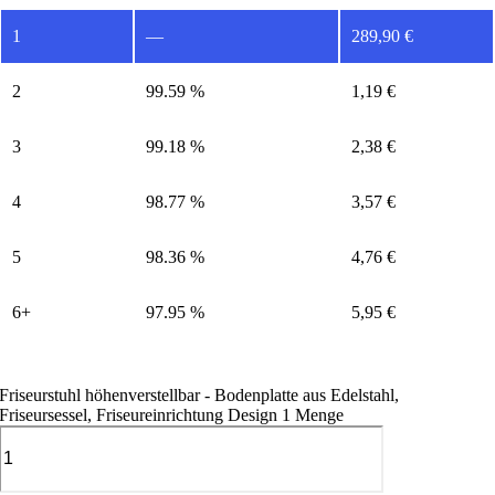
1
—
289,90
€
2
99.59 %
1,19
€
3
99.18 %
2,38
€
4
98.77 %
3,57
€
5
98.36 %
4,76
€
6+
97.95 %
5,95
€
Friseurstuhl höhenverstellbar - Bodenplatte aus Edelstahl,
Friseursessel, Friseureinrichtung Design 1 Menge